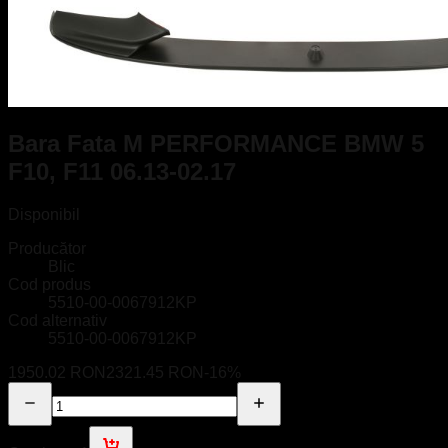
Bara Fata M PERFORMANCE BMW 5
F10, F11 06.13-02.17
Disponibil
Producător
Blic
Cod produs
5510-00-0067912KP
Cod alternativ
5510-00-0067912KP
1950.02 RON
2321.45 RON
-
16
%