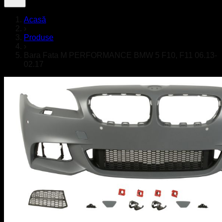
Acasă
›
Produse
›
Bara Fata M PERFORMANCE BMW 5 F10, F11 06.13-
02.17