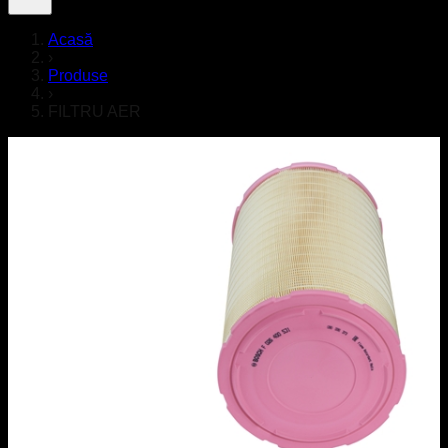
Acasă
›
Produse
›
FILTRU AER