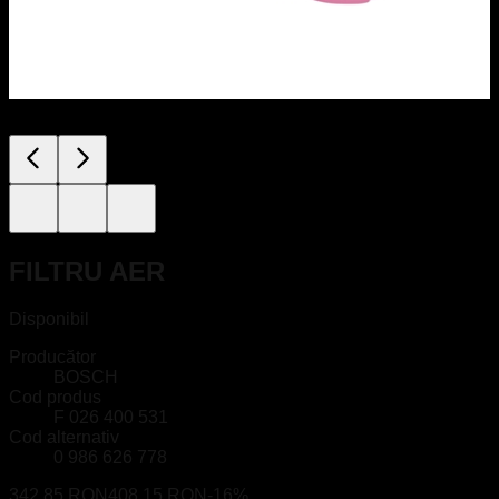
FILTRU AER
Disponibil
Producător
BOSCH
Cod produs
F 026 400 531
Cod alternativ
0 986 626 778
342.85 RON
408.15 RON
-
16
%