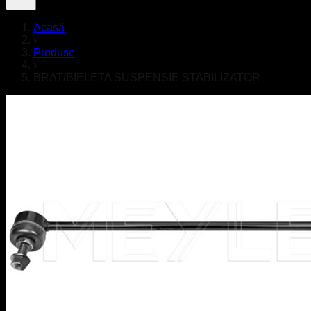
Acasă
›
Produse
›
BRAT/BIELETA SUSPENSIE STABILIZATOR