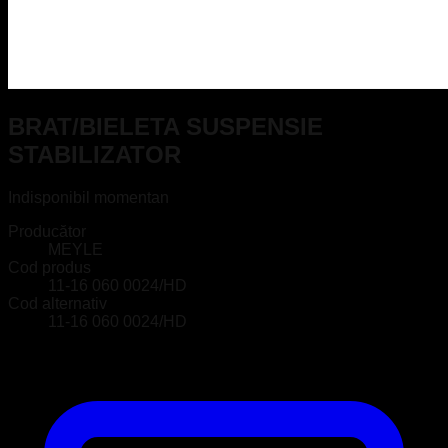
BRAT/BIELETA SUSPENSIE
STABILIZATOR
Indisponibil momentan
Producător
MEYLE
Cod produs
11-16 060 0024/HD
Cod alternativ
11-16 060 0024/HD