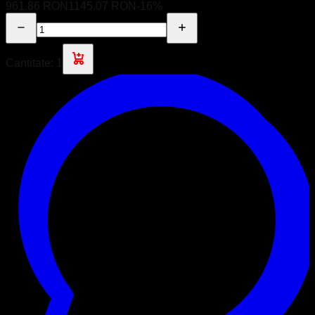
961.86 RON
1145.07 RON
-
16
%
Cantitate:
1