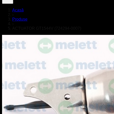
Acasă
›
Produse
›
ACTUATOR GT1544V (724294-0007)