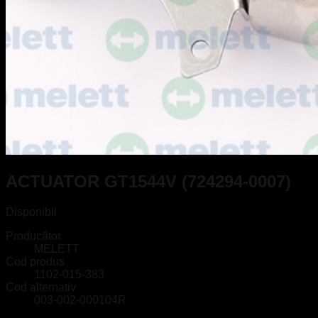
ACTUATOR GT1544V (724294-0007)
Disponibil
Producător
MELETT
Cod produs
1102-015-383
Cod alternativ
003-002-000104R